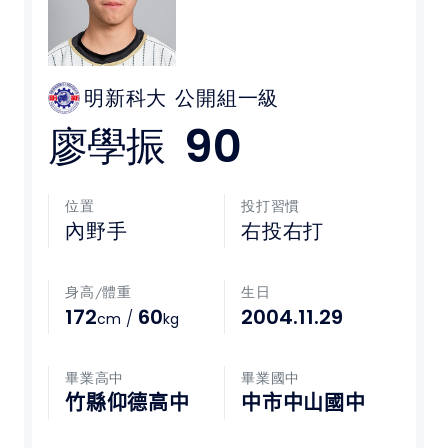
媒體文章
下載專區
明新科大
公開組一級
90
廖學振
聯絡我們
POLICY
位置
投打習慣
內野手
右投右打
隱私權政策
身高/體重
生日
網站使用條款
172
60
2004.11.29
/
cm
kg
LINK
畢業高中
畢業國中
教育部體育署
竹縣仰德高中
中市中山國中