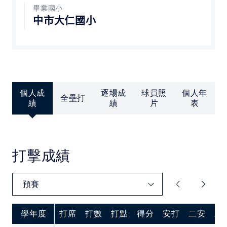
中華民國大專院校體育總會
畢業國小
中市大仁國小
個人成
逐場成
球員照
個人年
全壘打
績
績
片
表
打擊成績
學年度
打席
打數
打點
得分
安打
二安
三