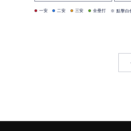
一安
二安
三安
全壘打
※ 點擊