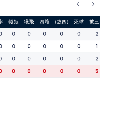
率
犧短
犧飛
四壞
(故四)
死球
被三振
盜壘
盜壘
0
0
0
0
0
0
2
0
0
0
0
0
0
0
0
1
0
0
0
0
0
0
0
0
2
0
0
0
0
0
0
0
0
5
0
0