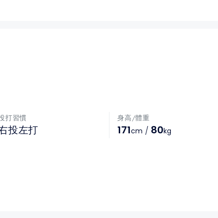
投打習慣
身高/體重
171
80
右投左打
/
cm
kg