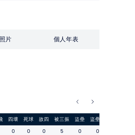
照片
個人年表
飛
四壞
死球
故四
被三振
盜壘
盜壘刺
打擊率
0
0
0
5
0
0
0.100