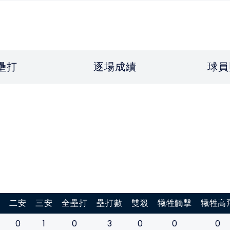
壘打
逐場成績
球員
打
二安
三安
全壘打
壘打數
雙殺
犧牲觸擊
犧牲高
0
1
0
3
0
0
0