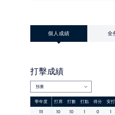
個人成績
全
打擊成績
學年度
打席
打數
打點
得分
安
111
10
10
1
0
1