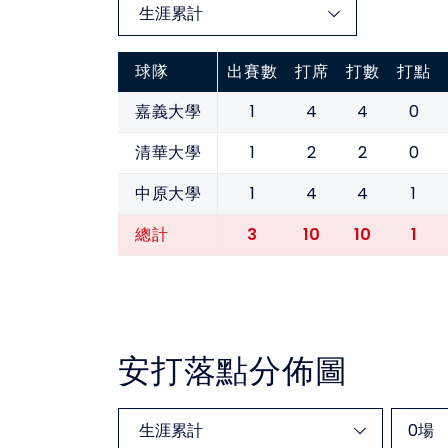
球隊
出賽數
打席
打數
打點
1
4
4
0
嘉義大學
1
2
2
0
清華大學
1
4
4
1
中原大學
3
10
10
1
總計
安打落點分佈圖
0
場