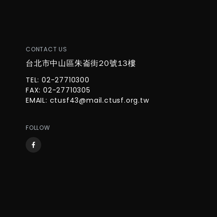
CONTACT US
台北市中山區朱崙街20號13樓
TEL: 02-27710300
FAX: 02-27710305
EMAIL:
ctusf43@mail.ctusf.org.tw
FOLLOW