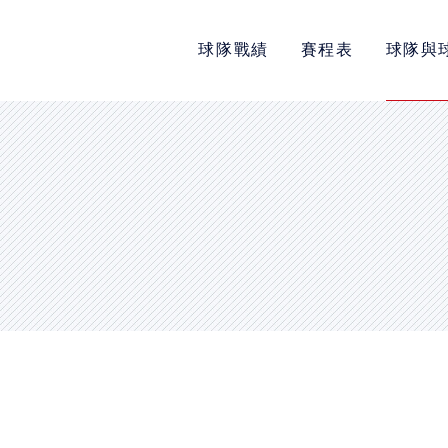
球隊戰績
賽程表
球隊與
POLICY
隱私權政策
網站使用條款
LINK
教育部體育署
中華民國大專院校體育總會