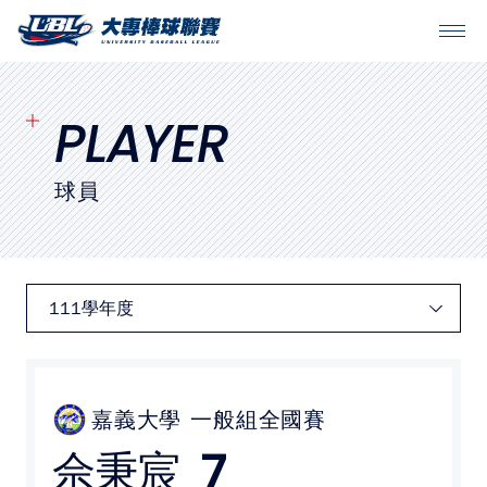
SITEMAP
首頁
PLAYER
球隊戰績
球員
賽程表
球隊與球員
裁判
比賽場地
嘉義大學
一般組全國賽
7
佘秉宸
最新消息