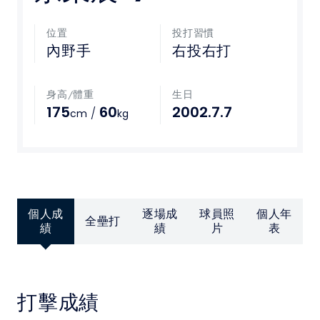
媒體文章
位置
投打習慣
內野手
右投右打
下載專區
身高/體重
生日
聯絡我們
175
60
2002.7.7
/
cm
kg
POLICY
隱私權政策
網站使用條款
個人成
逐場成
球員照
個人年
全壘打
績
績
片
表
LINK
教育部體育署
打擊成績