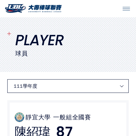
SITEMAP
首頁
PLAYER
球隊戰績
球員
賽程表
球隊與球員
裁判
比賽場地
靜宜大學
一般組全國賽
87
陳紹瑋
最新消息