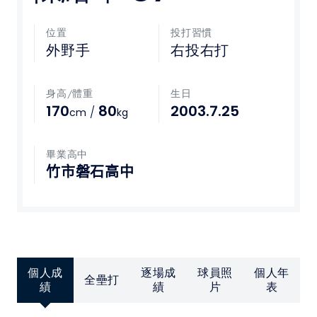
媒體文章
位置
投打習慣
外野手
右投右打
下載專區
身高/體重
生日
聯絡我們
170
80
2003.7.25
/
cm
kg
POLICY
畢業高中
竹市磐石高中
隱私權政策
網站使用條款
LINK
個人成
逐場成
球員照
個人年
全壘打
教育部體育署
績
績
片
表