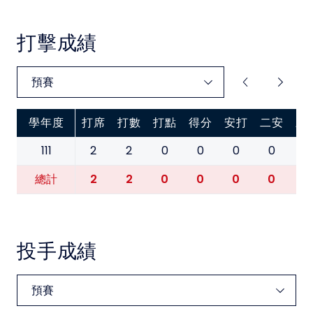
中華民國大專院校體育總會
打擊成績
學年度
打席
打數
打點
得分
安打
二安
三
111
2
2
0
0
0
0
0
2
2
0
0
0
0
0
總計
投手成績