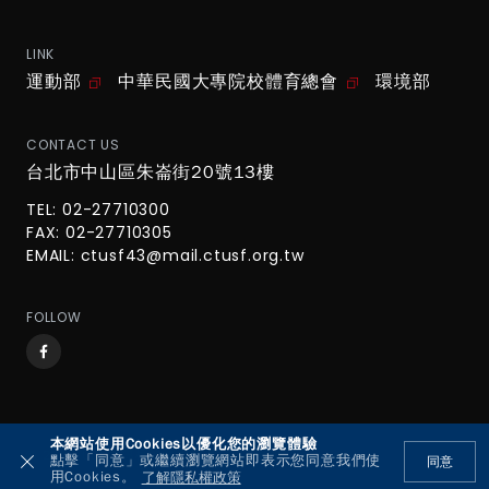
LINK
運動部
中華民國大專院校體育總會
環境部
CONTACT US
台北市中山區朱崙街20號13樓
TEL: 02-27710300
FAX: 02-27710305
EMAIL:
ctusf43@mail.ctusf.org.tw
FOLLOW
本網站使用Cookies以優化您的瀏覽體驗
© 2026 UBL大專棒球運動聯賽 All Rights Reserved.
點擊「同意」或繼續瀏覽網站即表示您同意我們使
同意
用Cookies。
了解隱私權政策