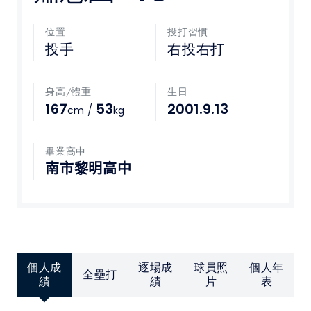
媒體文章
位置
投打習慣
投手
右投右打
下載專區
身高/體重
生日
聯絡我們
167
53
2001.9.13
/
cm
kg
POLICY
畢業高中
南市黎明高中
隱私權政策
網站使用條款
LINK
個人成
逐場成
球員照
個人年
全壘打
教育部體育署
績
績
片
表