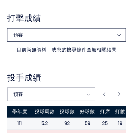
中華民國大專院校體育總會
打擊成績
目前尚無資料，或您的搜尋條件查無相關結果
投手成績
學年度
投球局數
投球數
好球數
打席
打數
111
5.2
92
59
25
19