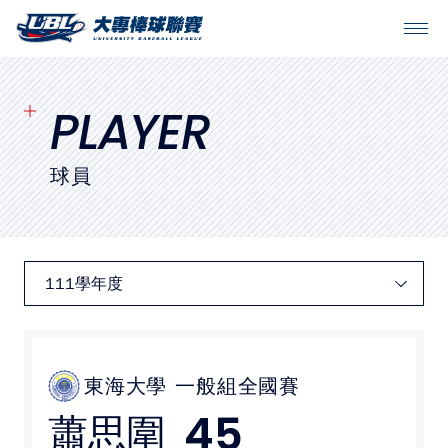
SITEMAP
首頁
PLAYER
球隊戰績
球員
賽程表
球隊與球員
裁判
比賽場地
東海大學
一般組全國賽
45
蕭思圍
最新消息