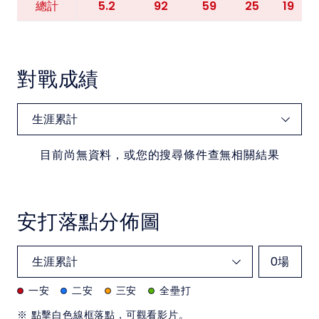
5.2
92
59
25
19
總計
對戰成績
目前尚無資料，或您的搜尋條件查無相關結果
安打落點分佈圖
0
場
一安
二安
三安
全壘打
※ 點擊白色線框落點，可觀看影片。