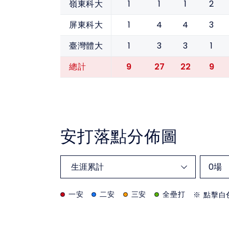
1
1
1
2
嶺東科大
1
4
4
3
屏東科大
1
3
3
1
臺灣體大
9
27
22
9
總計
安打落點分佈圖
0
場
一安
二安
三安
全壘打
※ 點擊