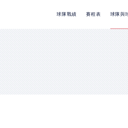
球隊戰績
賽程表
球隊與
POLICY
隱私權政策
網站使用條款
LINK
教育部體育署
中華民國大專院校體育總會