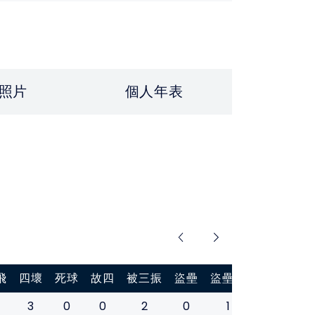
照片
個人年表
飛
四壞
死球
故四
被三振
盜壘
盜壘刺
打擊率
3
0
0
2
0
1
0.545
0