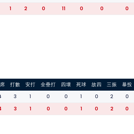
1
2
0
11
0
0
0
席
打數
安打
全壘打
四壞
死球
故四
三振
暴投
4
3
1
0
0
1
0
2
0
4
3
1
0
0
1
0
2
0