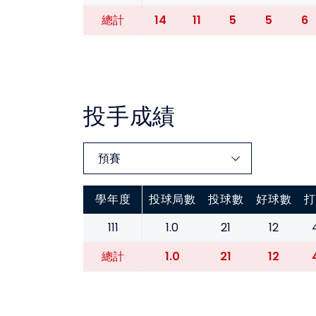
14
11
5
5
6
總計
投手成績
學年度
投球局數
投球數
好球數
打
111
1.0
21
12
1.0
21
12
總計