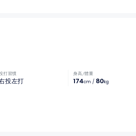
投打習慣
身高/體重
174
80
右投左打
/
cm
kg