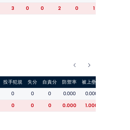
3
0
0
2
0
1
0.545
0
投手犯規
失分
自責分
防禦率
被上壘率
0
0
0
0.000
0.000
0
0
0
0.000
1.000