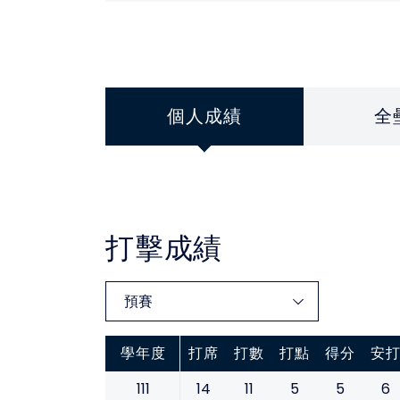
個人成績
全
打擊成績
學年度
打席
打數
打點
得分
安
111
14
11
5
5
6