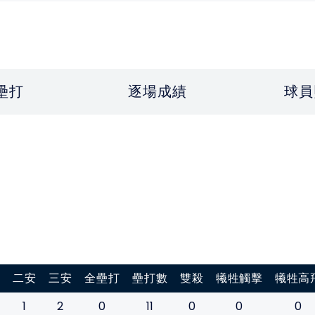
壘打
逐場成績
球員
打
二安
三安
全壘打
壘打數
雙殺
犧牲觸擊
犧牲高
1
2
0
11
0
0
0