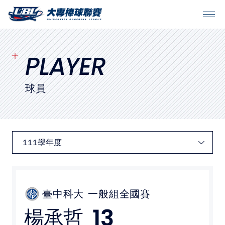
SITEMAP
首頁
PLAYER
球隊戰績
球員
賽程表
球隊與球員
裁判
比賽場地
臺中科大
一般組全國賽
13
楊承哲
最新消息