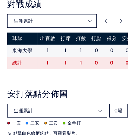
對戰成績
球隊
出賽數
打席
打數
打點
得分
安打
1
1
1
0
0
0
東海大學
1
1
1
0
0
0
總計
安打落點分佈圖
0
場
一安
二安
三安
全壘打
※ 點擊白色線框落點，可觀看影片。