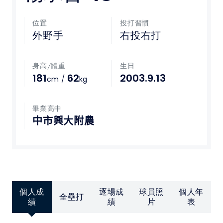
媒體文章
位置
投打習慣
外野手
右投右打
下載專區
身高/體重
生日
聯絡我們
181
62
2003.9.13
/
cm
kg
POLICY
畢業高中
中市興大附農
隱私權政策
網站使用條款
LINK
個人成
逐場成
球員照
個人年
全壘打
教育部體育署
績
績
片
表