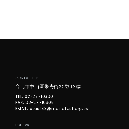
CONTACT US
台北市中山區朱崙街20號13樓
TEL: 02-27710300
FAX: 02-27710305
EMAIL:
ctusf43@mail.ctusf.org.tw
FOLLOW