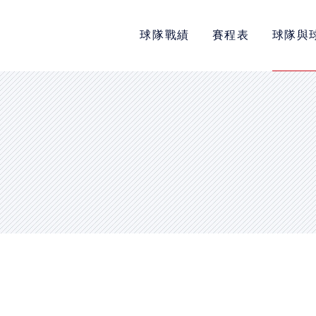
球隊戰績
賽程表
球隊與
POLICY
隱私權政策
網站使用條款
LINK
教育部體育署
中華民國大專院校體育總會