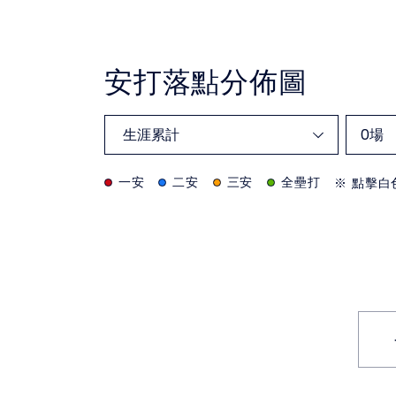
安打落點分佈圖
0
場
一安
二安
三安
全壘打
※ 點擊