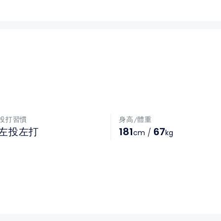
投打習慣
身高/體重
181
67
左投左打
/
cm
kg