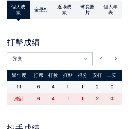
中華民國大專院校體育總會
個人成
逐場成
球員照
個人年
全壘打
績
績
片
表
打擊成績
學年度
打席
打數
打點
得分
安打
二安
三
111
6
4
1
1
2
0
0
6
4
1
1
2
0
0
總計
投手成績