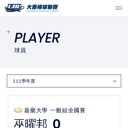
SITEMAP
首頁
PLAYER
球隊戰績
球員
賽程表
球隊與球員
裁判
比賽場地
嘉藥大學
一般組全國賽
0
巫曜邦
最新消息