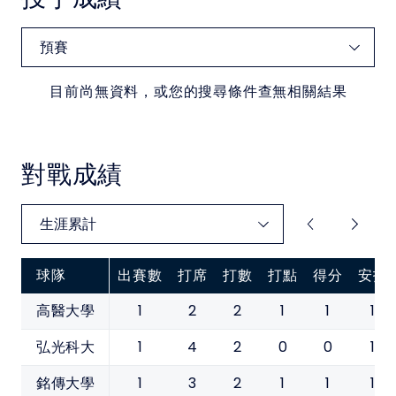
目前尚無資料，或您的搜尋條件查無相關結果
對戰成績
球隊
出賽數
打席
打數
打點
得分
安打
1
2
2
1
1
1
高醫大學
1
4
2
0
0
1
弘光科大
1
3
2
1
1
1
銘傳大學