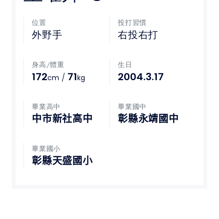
媒體文章
位置
投打習慣
外野手
右投右打
下載專區
身高/體重
生日
聯絡我們
172
71
2004.3.17
/
cm
kg
POLICY
畢業高中
畢業國中
中市新社高中
彰縣永靖國中
隱私權政策
網站使用條款
畢業國小
彰縣天盛國小
LINK
教育部體育署