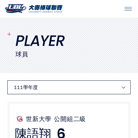
SITEMAP
首頁
PLAYER
球隊戰績
球員
賽程表
球隊與球員
裁判
比賽場地
世新大學
公開組二級
6
陳語翔
最新消息