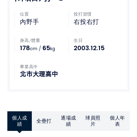
媒體文章
位置
投打習慣
內野手
右投右打
下載專區
身高/體重
生日
聯絡我們
178
65
2003.12.15
/
cm
kg
POLICY
畢業高中
北市大理高中
隱私權政策
網站使用條款
LINK
個人成
逐場成
球員照
個人年
全壘打
教育部體育署
績
績
片
表