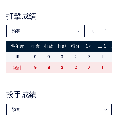
中華民國大專院校體育總會
打擊成績
學年度
打席
打數
打點
得分
安打
二安
三
111
9
9
3
2
7
1
0
9
9
3
2
7
1
0
總計
投手成績