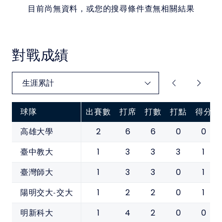
目前尚無資料，或您的搜尋條件查無相關結果
對戰成績
球隊
出賽數
打席
打數
打點
得分
2
6
6
0
0
高雄大學
1
3
3
3
1
臺中教大
1
3
3
0
1
臺灣師大
1
2
2
0
1
陽明交大-交大
1
4
2
0
0
明新科大