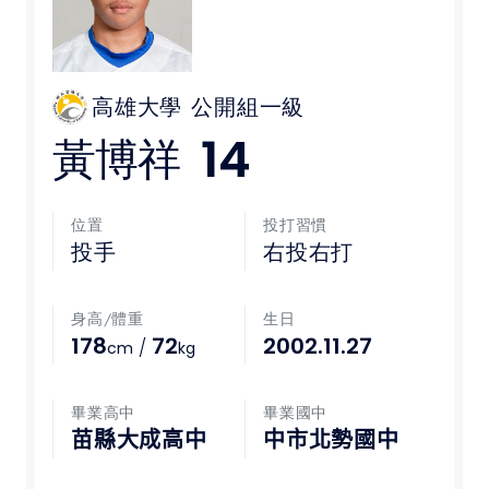
媒體文章
下載專區
高雄大學
公開組一級
14
黃博祥
聯絡我們
POLICY
位置
投打習慣
投手
右投右打
隱私權政策
身高/體重
生日
網站使用條款
178
72
2002.11.27
/
cm
kg
LINK
畢業高中
畢業國中
教育部體育署
苗縣大成高中
中市北勢國中