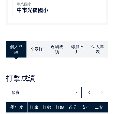
中華民國大專院校體育總會
畢業國小
中市光復國小
個人成
逐場成
球員照
個人年
全壘打
績
績
片
表
打擊成績
學年度
打席
打數
打點
得分
安打
二安
三