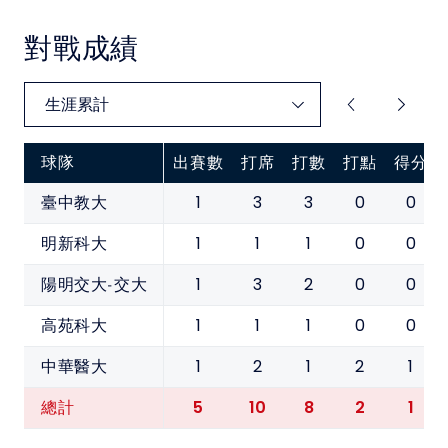
對戰成績
球隊
出賽數
打席
打數
打點
得分
1
3
3
0
0
臺中教大
1
1
1
0
0
明新科大
1
3
2
0
0
陽明交大-交大
1
1
1
0
0
高苑科大
1
2
1
2
1
中華醫大
5
10
8
2
1
總計