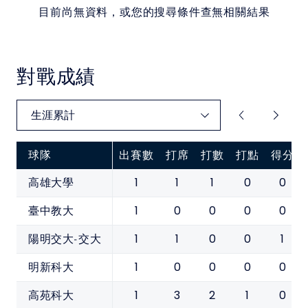
目前尚無資料，或您的搜尋條件查無相關結果
對戰成績
球隊
出賽數
打席
打數
打點
得分
1
1
1
0
0
高雄大學
1
0
0
0
0
臺中教大
1
1
0
0
1
陽明交大-交大
1
0
0
0
0
明新科大
1
3
2
1
0
高苑科大