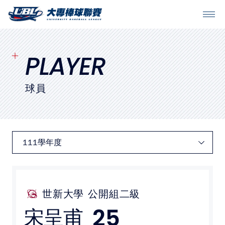
SITEMAP
首頁
PLAYER
球隊戰績
球員
賽程表
球隊與球員
裁判
比賽場地
世新大學
公開組二級
25
宋呈甫
最新消息