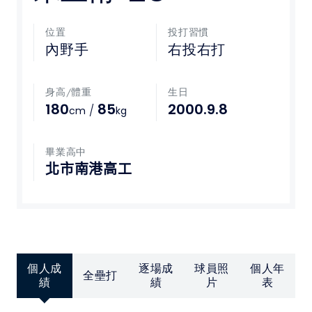
媒體文章
位置
投打習慣
內野手
右投右打
下載專區
身高/體重
生日
聯絡我們
180
85
2000.9.8
/
cm
kg
POLICY
畢業高中
北市南港高工
隱私權政策
網站使用條款
LINK
個人成
逐場成
球員照
個人年
全壘打
教育部體育署
績
績
片
表