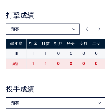
中華民國大專院校體育總會
打擊成績
學年度
打席
打數
打點
得分
安打
二安
三
111
1
1
0
0
0
0
0
1
1
0
0
0
0
0
總計
投手成績