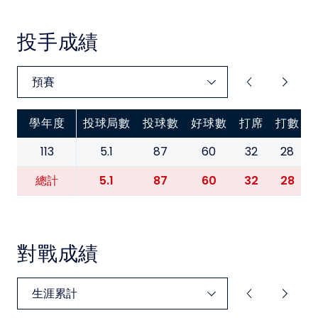
投手成績
學年度
投球局數
投球數
好球數
打席
打數
113
5.1
87
60
32
28
5.1
87
60
32
28
總計
對戰成績