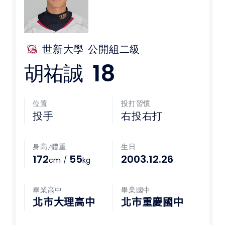
媒體文章
下載專區
世新大學
公開組二級
18
胡祐誠
聯絡我們
POLICY
位置
投打習慣
投手
右投右打
隱私權政策
身高/體重
生日
網站使用條款
172
55
2003.12.26
/
cm
kg
LINK
畢業高中
畢業國中
教育部體育署
北市大理高中
北市重慶國中