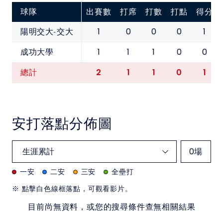
球隊
出賽數
打席
打數
打點
得分
1
0
0
0
1
陽明交大-交大
1
1
1
0
0
成功大學
2
1
1
0
1
總計
安打落點分佈圖
0
場
一安
二安
三安
全壘打
※ 點擊白色線框落點，可觀看影片。
目前尚無資料，或您的搜尋條件查無相關結果