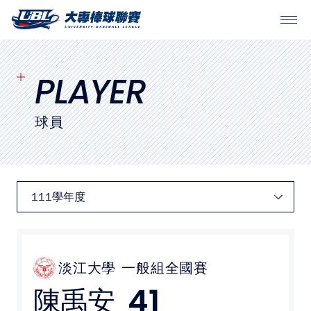
SITEMAP
首頁
PLAYER
球隊戰績
球員
賽程表
球隊與球員
裁判
比賽場地
淡江大學
一般組全國賽
41
陳禹安
最新消息