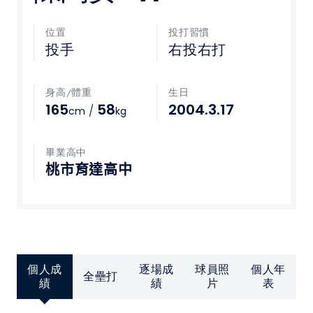
媒體文章
位置
投打習慣
投手
右投右打
下載專區
身高/體重
生日
聯絡我們
165
58
2004.3.17
/
cm
kg
POLICY
畢業高中
桃市育達高中
隱私權政策
網站使用條款
LINK
個人成
逐場成
球員照
個人年
全壘打
教育部體育署
績
績
片
表