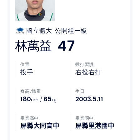
媒體文章
下載專區
國立體大
公開組一級
47
林萬益
聯絡我們
POLICY
位置
投打習慣
投手
右投右打
隱私權政策
身高/體重
生日
網站使用條款
180
65
2003.5.11
/
cm
kg
LINK
畢業高中
畢業國中
教育部體育署
屏縣大同高中
屏縣里港國中