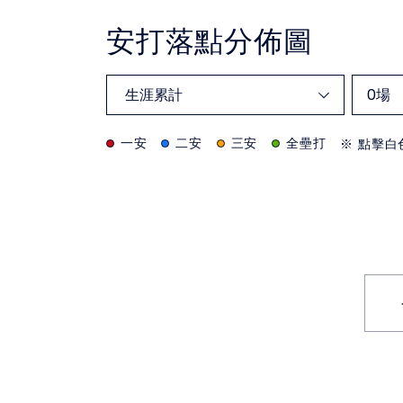
安打落點分佈圖
0
場
一安
二安
三安
全壘打
※ 點擊