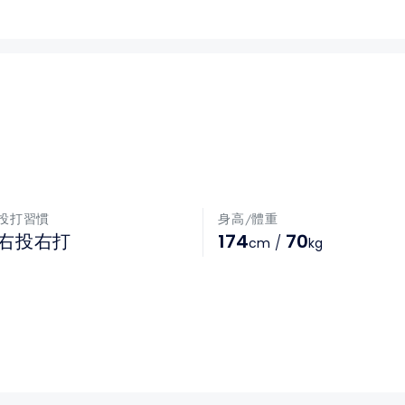
投打習慣
身高/體重
174
70
右投右打
/
cm
kg