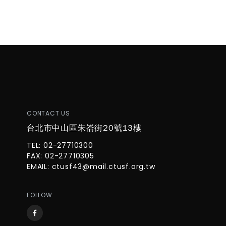
CONTACT US
台北市中山區朱崙街20號13樓
TEL: 02-27710300
FAX: 02-27710305
EMAIL:
ctusf43@mail.ctusf.org.tw
FOLLOW