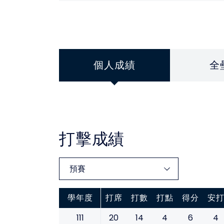
個人成績
全
打擊成績
學年度
打席
打數
打點
得分
安
111
20
14
4
6
4