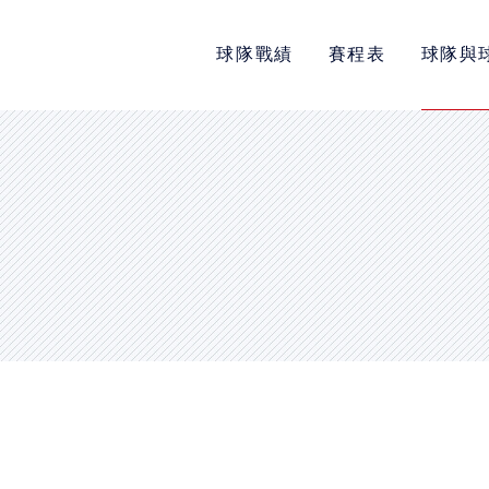
球隊戰績
賽程表
球隊與
POLICY
隱私權政策
網站使用條款
LINK
教育部體育署
中華民國大專院校體育總會