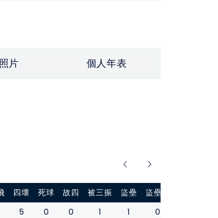
照片
個人年表
飛
四壞
死球
故四
被三振
盜壘
盜壘刺
打擊率
5
0
0
1
1
0
0.286
0