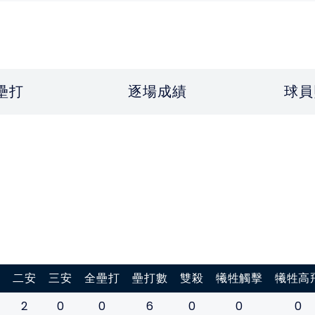
壘打
逐場成績
球員
打
二安
三安
全壘打
壘打數
雙殺
犧牲觸擊
犧牲高
2
0
0
6
0
0
0