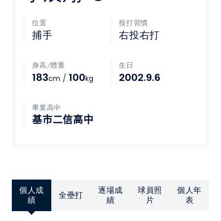
媒體文章
位置
投打習慣
捕手
右投右打
下載專區
身高/體重
生日
聯絡我們
183
100
2002.9.6
/
cm
kg
POLICY
畢業高中
基市二信高中
隱私權政策
網站使用條款
LINK
個人成
逐場成
球員照
個人年
全壘打
教育部體育署
績
績
片
表