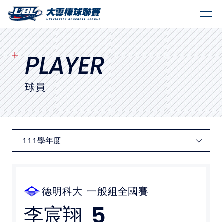
SITEMAP
首頁
PLAYER
球隊戰績
球員
賽程表
球隊與球員
裁判
比賽場地
德明科大
一般組全國賽
5
李宸翔
最新消息