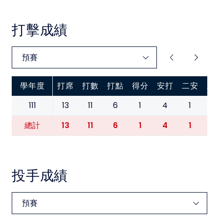
中華民國大專院校體育總會
打擊成績
學年度
打席
打數
打點
得分
安打
二安
三
111
13
11
6
1
4
1
0
13
11
6
1
4
1
0
總計
投手成績