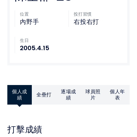
媒體文章
位置
投打習慣
內野手
右投右打
下載專區
生日
聯絡我們
2005.4.15
POLICY
隱私權政策
網站使用條款
個人成
逐場成
球員照
個人年
全壘打
績
績
片
表
LINK
教育部體育署
打擊成績