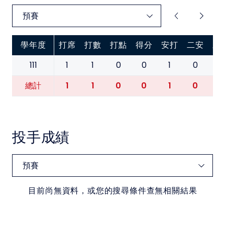
中華民國大專院校體育總會
學年度
打席
打數
打點
得分
安打
二安
三
111
1
1
0
0
1
0
0
1
1
0
0
1
0
0
總計
投手成績
目前尚無資料，或您的搜尋條件查無相關結果