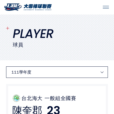
SITEMAP
首頁
PLAYER
球隊戰績
球員
賽程表
球隊與球員
裁判
比賽場地
台北海大
一般組全國賽
23
陳奎郡
最新消息