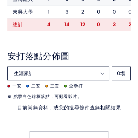
1
3
2
0
0
0
東吳大學
4
14
12
0
3
2
總計
安打落點分佈圖
0
場
一安
二安
三安
全壘打
※ 點擊白色線框落點，可觀看影片。
目前尚無資料，或您的搜尋條件查無相關結果