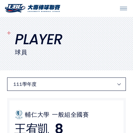
SITEMAP
首頁
PLAYER
球隊戰績
球員
賽程表
球隊與球員
裁判
比賽場地
輔仁大學
一般組全國賽
8
王宥凱
最新消息