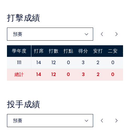
中華民國大專院校體育總會
打擊成績
學年度
打席
打數
打點
得分
安打
二安
三
111
14
12
0
3
2
0
0
14
12
0
3
2
0
0
總計
投手成績