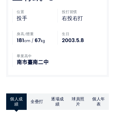
媒體文章
位置
投打習慣
投手
右投右打
下載專區
身高/體重
生日
聯絡我們
181
67
2003.5.8
/
cm
kg
POLICY
畢業高中
南市臺南二中
隱私權政策
網站使用條款
LINK
個人成
逐場成
球員照
個人年
全壘打
教育部體育署
績
績
片
表