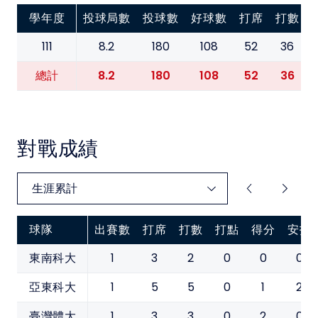
學年度
投球局數
投球數
好球數
打席
打數
111
8.2
180
108
52
36
8.2
180
108
52
36
總計
對戰成績
球隊
出賽數
打席
打數
打點
得分
安打
1
3
2
0
0
0
東南科大
1
5
5
0
1
2
亞東科大
1
3
3
0
2
0
臺灣體大