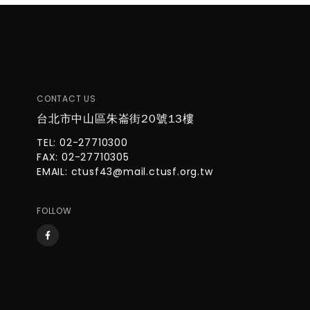
CONTACT US
台北市中山區朱崙街20號13樓
TEL: 02-27710300
FAX: 02-27710305
EMAIL:
ctusf43@mail.ctusf.org.tw
FOLLOW