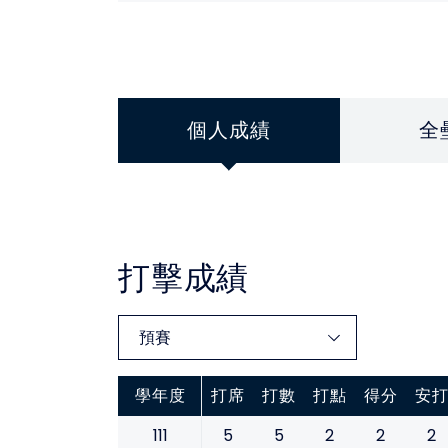
個人成績
全
打擊成績
學年度
打席
打數
打點
得分
安
111
5
5
2
2
2