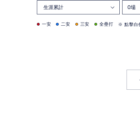
0
場
一安
二安
三安
全壘打
※ 點擊