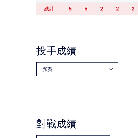
5
5
2
2
2
總計
投手成績
對戰成績