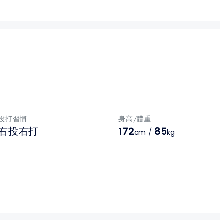
投打習慣
身高/體重
172
85
右投右打
/
cm
kg