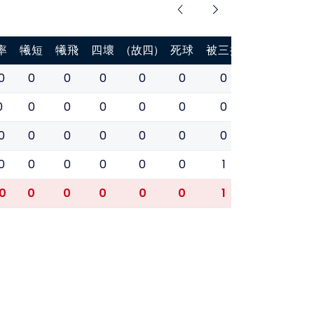
率
犧短
犧飛
四壞
(故四)
死球
被三振
盜壘
盜壘
0
0
0
0
0
0
0
0
0
0
0
0
0
0
0
0
0
0
0
0
0
0
0
0
0
0
0
0
0
0
0
0
0
1
0
0
0
0
0
0
0
0
1
0
0