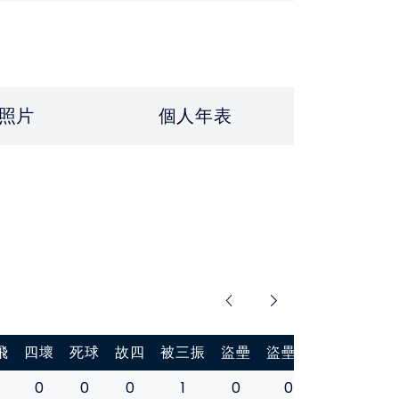
照片
個人年表
飛
四壞
死球
故四
被三振
盜壘
盜壘刺
打擊率
0
0
0
1
0
0
0.400
0