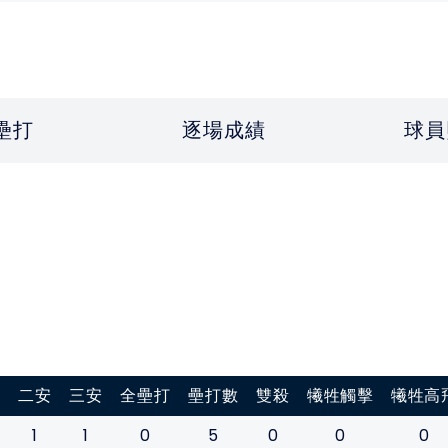
壘打
逐場成績
球員
打
二安
三安
全壘打
壘打數
雙殺
犧牲觸擊
犧牲高
1
1
0
5
0
0
0