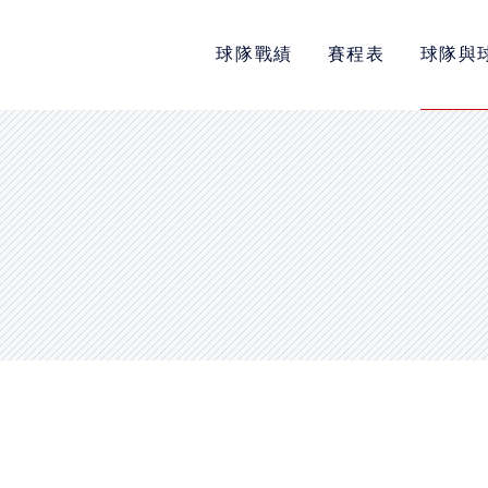
球隊戰績
賽程表
球隊與
POLICY
隱私權政策
網站使用條款
LINK
教育部體育署
中華民國大專院校體育總會