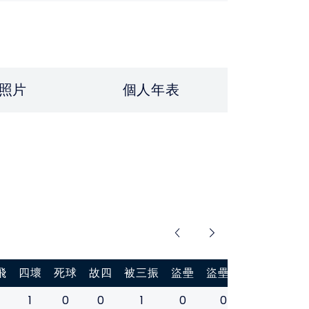
照片
個人年表
飛
四壞
死球
故四
被三振
盜壘
盜壘刺
打擊率
1
0
0
1
0
0
0.167
0