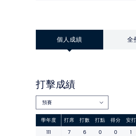
個人成績
全
打擊成績
學年度
打席
打數
打點
得分
安
111
7
6
0
0
1