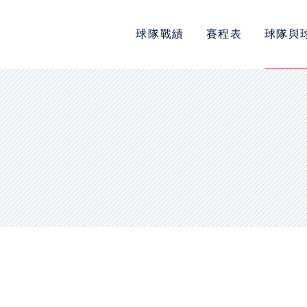
球隊戰績
賽程表
球隊與
POLICY
隱私權政策
網站使用條款
LINK
教育部體育署
中華民國大專院校體育總會