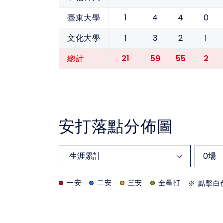
1
4
4
0
臺東大學
1
3
2
1
文化大學
21
59
55
2
總計
安打落點分佈圖
0
場
一安
二安
三安
全壘打
※ 點擊