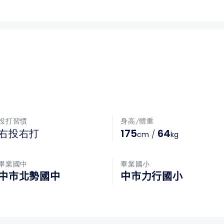
投打習慣
身高/體重
175
64
右投右打
/
cm
kg
畢業國中
畢業國小
中市北勢國中
中市力行國小