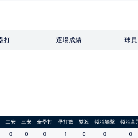
壘打
逐場成績
球員
打
二安
三安
全壘打
壘打數
雙殺
犧牲觸擊
犧牲高
0
0
0
1
0
0
0