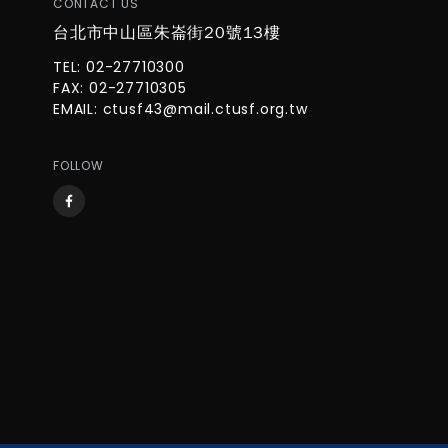
CONTACT US
台北市中山區朱崙街20號13樓
TEL: 02-27710300
FAX: 02-27710305
EMAIL:
ctusf43@mail.ctusf.org.tw
FOLLOW