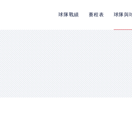
球隊戰績
賽程表
球隊與
POLICY
隱私權政策
網站使用條款
LINK
教育部體育署
中華民國大專院校體育總會