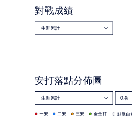
對戰成績
安打落點分佈圖
0
場
一安
二安
三安
全壘打
※ 點擊