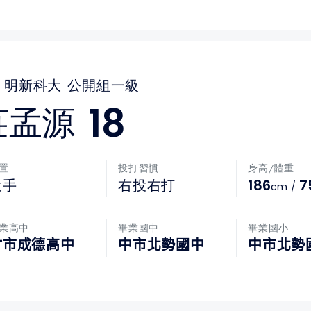
明新科大
公開組一級
18
莊孟源
置
投打習慣
身高/體重
186
7
投手
右投右打
/
cm
業高中
畢業國中
畢業國小
竹市成德高中
中市北勢國中
中市北勢