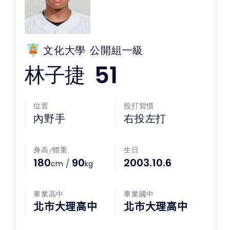
媒體文章
下載專區
文化大學
公開組一級
51
林子捷
聯絡我們
POLICY
位置
投打習慣
內野手
右投左打
隱私權政策
身高/體重
生日
網站使用條款
180
90
2003.10.6
/
cm
kg
LINK
畢業高中
畢業國中
教育部體育署
北市大理高中
北市大理高中