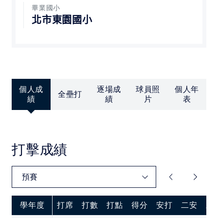
中華民國大專院校體育總會
畢業國小
北市東園國小
個人成
逐場成
球員照
個人年
全壘打
績
績
片
表
打擊成績
學年度
打席
打數
打點
得分
安打
二安
三