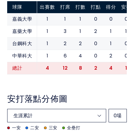
球隊
出賽數
打席
打數
打點
得分
安打
1
1
1
0
0
0
嘉義大學
1
3
1
2
1
1
嘉藥大學
1
2
2
0
1
0
台鋼科大
1
6
4
0
2
0
中華科大
4
12
8
2
4
1
總計
安打落點分佈圖
0
場
一安
二安
三安
全壘打