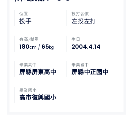
媒體文章
位置
投打習慣
投手
左投左打
下載專區
身高/體重
生日
聯絡我們
180
65
2004.4.14
/
cm
kg
POLICY
畢業高中
畢業國中
屏縣屏東高中
屏縣中正國中
隱私權政策
網站使用條款
畢業國小
高市復興國小
LINK
教育部體育署