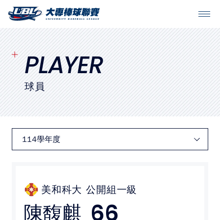
SITEMAP
首頁
PLAYER
球隊戰績
球員
賽程表
球隊與球員
裁判
比賽場地
美和科大
公開組一級
66
陳馥麒
最新消息