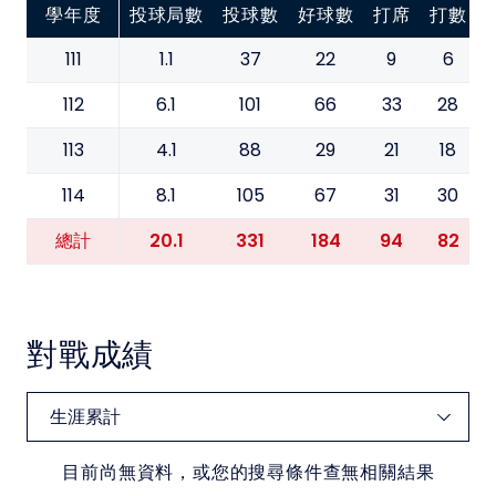
學年度
投球局數
投球數
好球數
打席
打數
111
1.1
37
22
9
6
112
6.1
101
66
33
28
113
4.1
88
29
21
18
114
8.1
105
67
31
30
20.1
331
184
94
82
總計
對戰成績
目前尚無資料，或您的搜尋條件查無相關結果