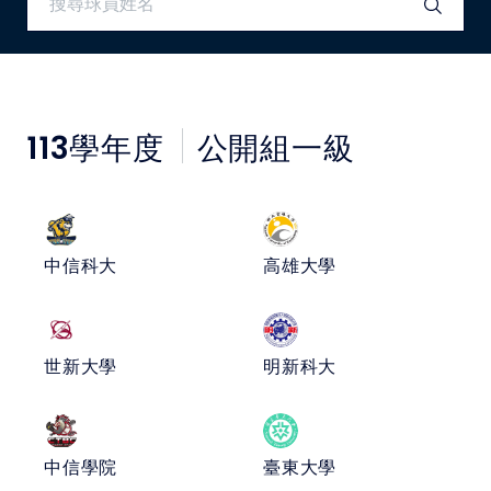
媒體文章
下載專區
113
學年度
公開組一級
聯絡我們
POLICY
隱私權政策
中信科大
高雄大學
網站使用條款
世新大學
明新科大
LINK
教育部體育署
中信學院
臺東大學