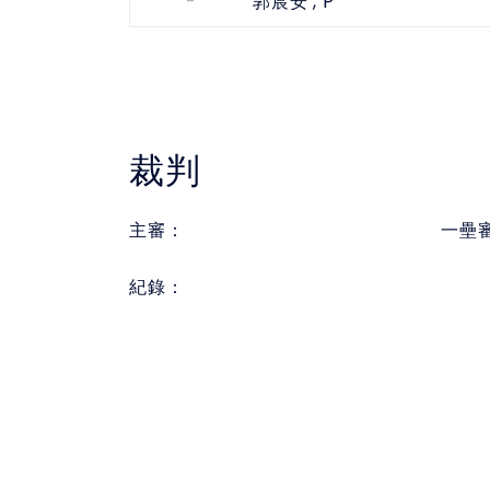
-
, P
郭宸安
裁判
主審：
一壘
紀錄：