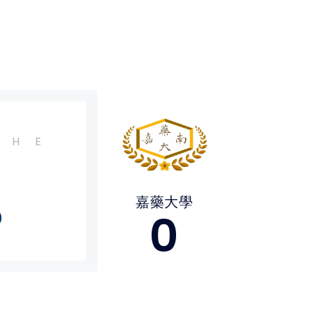
H
E
嘉藥大學
0
0