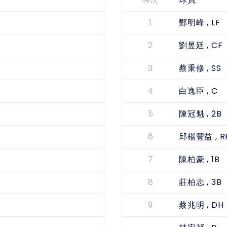
棒次
球員
1
, LF
鄭明峰
2
, CF
劉昱廷
3
, SS
蔡秉修
4
, C
白逸臣
5
, 2B
陳冠魁
6
, R
邱楊豐益
7
, 1B
陳柏豪
8
, 3B
莊柏志
9
, DH
蔡兆明