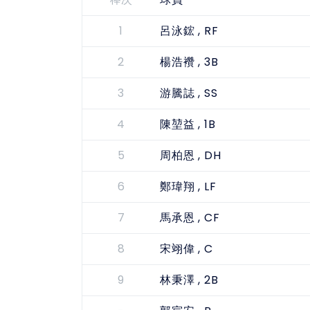
棒次
球員
1
, RF
呂泳鋐
2
, 3B
楊浩襸
3
, SS
游騰誌
4
, 1B
陳堃益
5
, DH
周柏恩
6
, LF
鄭瑋翔
7
, CF
馬承恩
8
, C
宋翊偉
9
, 2B
林秉澤