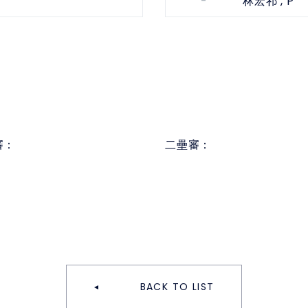
-
, P
林宏祁
審：
二壘審：
BACK TO LIST