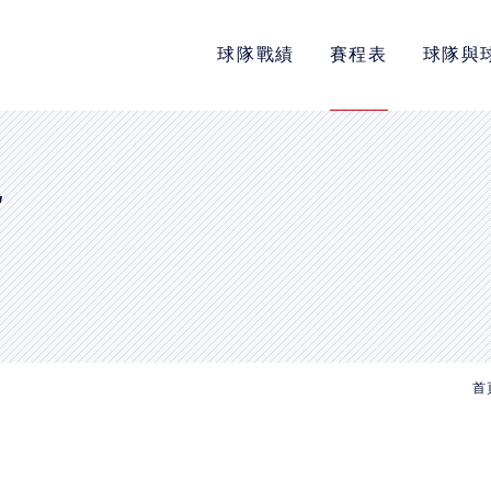
球隊戰績
賽程表
球隊與
POLICY
隱私權政策
網站使用條款
E
LINK
教育部體育署
中華民國大專院校體育總會
首