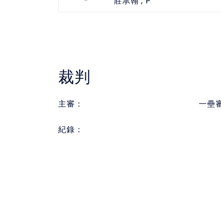
-
, P
莊承翰
裁判
主審：
一壘
紀錄：