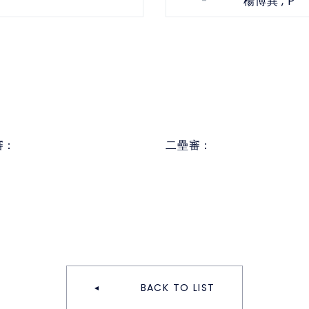
-
, P
楊博巽
審：
二壘審：
BACK TO LIST