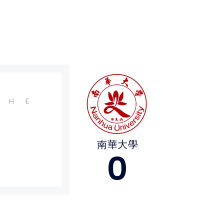
H
E
南華大學
0