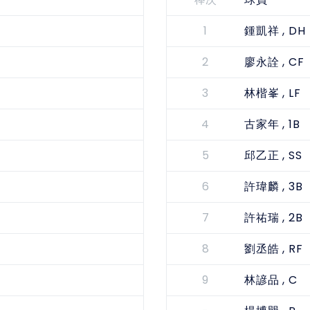
棒次
球員
1
, DH
鍾凱祥
2
, CF
廖永詮
3
, LF
林楷峯
4
, 1B
古家年
5
, SS
邱乙正
6
, 3B
許瑋麟
7
, 2B
許祐瑞
8
, RF
劉丞皓
9
, C
林諺品