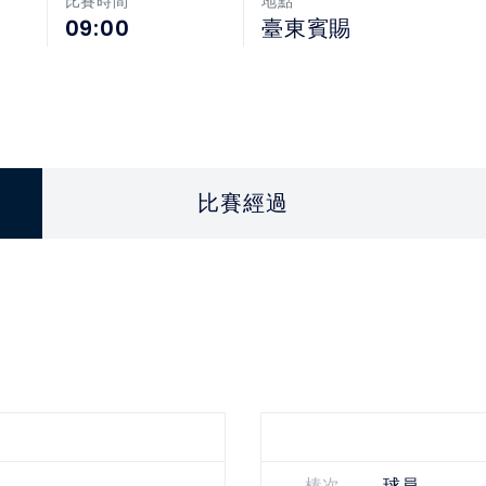
比賽時間
地點
09:00
臺東賓賜
比賽經過