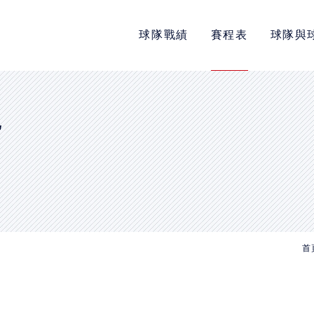
球隊戰績
賽程表
球隊與
POLICY
隱私權政策
網站使用條款
E
LINK
教育部體育署
中華民國大專院校體育總會
首