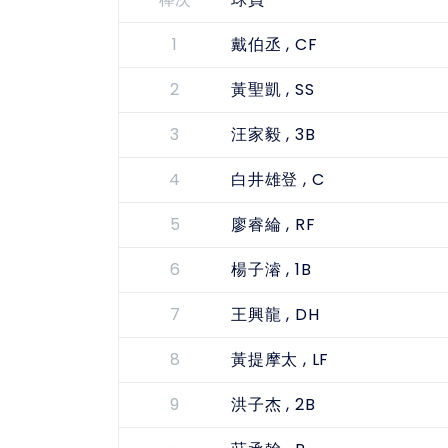
棒次
球員
1
, CF
戴伯丞
2
, SS
黃聖凱
3
, 3B
汪家毅
4
, C
白井雄登
5
, RF
廖睿綸
6
, 1B
楊子濬
7
, DH
王興龍
8
, LF
黃提摩太
9
, 2B
洪子杰