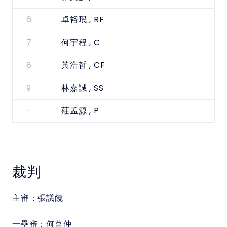
6
, RF
卓裕珉
7
, C
何宇程
8
, CF
黃浩哲
9
, SS
林嘉誠
-
, P
莊孟源
裁判
主審：
張議饒
一壘審：
何莒仲