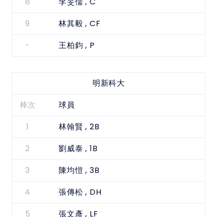
8
, C
李旻儒
9
, CF
林其毅
-
, P
王柏鈞
明新科大
棒次
球員
1
, 2B
林翰賢
2
, 1B
劉威泰
3
, 3B
陳均愷
4
, DH
張傳松
5
, LF
張文彥