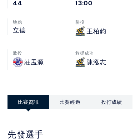
中華民國大專院校體育總會
44
13:00
地點
勝投
立德
王柏鈞
敗投
救援成功
莊孟源
陳泓志
比賽資訊
比賽經過
投打成績
先發選手