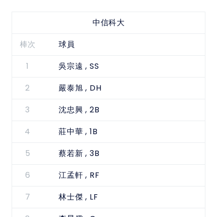
中信科大
棒次
球員
1
, SS
吳宗遠
2
, DH
嚴泰旭
3
, 2B
沈忠興
4
, 1B
莊中華
5
, 3B
蔡若新
6
, RF
江孟軒
7
, LF
林士傑