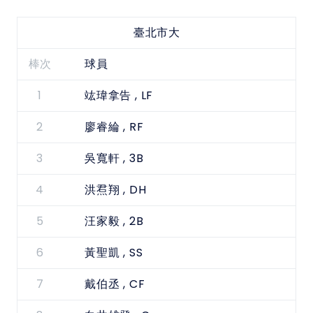
臺北市大
棒次
球員
1
, LF
竑瑋拿告
2
, RF
廖睿綸
3
, 3B
吳寬軒
4
, DH
洪焄翔
5
, 2B
汪家毅
6
, SS
黃聖凱
7
, CF
戴伯丞