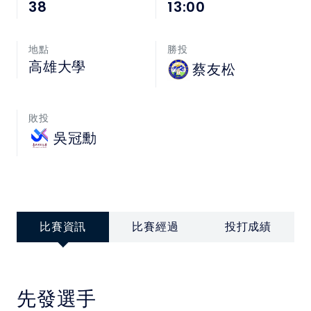
中華民國大專院校體育總會
38
13:00
地點
勝投
高雄大學
蔡友松
敗投
吳冠勳
比賽資訊
比賽經過
投打成績
先發選手