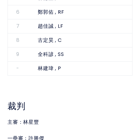
6
, RF
鄭郭佑
7
, LF
趙佳誠
8
, C
古定昊
9
, SS
全科諺
-
, P
林建瑋
裁判
主審：
林星豐
一壘審：
許勝傑