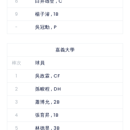
8
, C
白井雄登
9
, 1B
楊子濬
-
, P
吳冠勳
嘉義大學
棒次
球員
1
, CF
吳政霖
2
, DH
孫畯程
3
, 2B
蕭博允
4
, 1B
張育昇
5
, 3B
林德昱