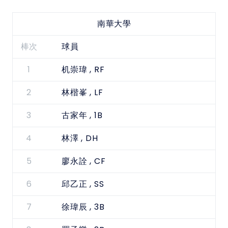
南華大學
棒次
球員
1
, RF
机崇瑋
2
, LF
林楷峯
3
, 1B
古家年
4
, DH
林澤
5
, CF
廖永詮
6
, SS
邱乙正
7
, 3B
徐瑋辰