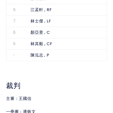
6
, RF
江孟軒
7
, LF
林士傑
8
, C
顏亞昱
9
, CF
林其毅
-
, P
陳泓志
裁判
主審：
王國信
一壘審：
潘敬文