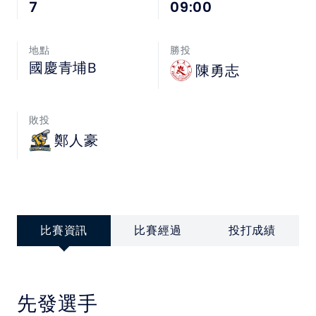
中華民國大專院校體育總會
7
09:00
地點
勝投
國慶青埔B
陳勇志
敗投
鄭人豪
比賽資訊
比賽經過
投打成績
先發選手