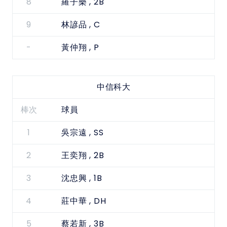
8
, 2B
羅子樂
9
, C
林諺品
-
, P
黃仲翔
中信科大
棒次
球員
1
, SS
吳宗遠
2
, 2B
王奕翔
3
, 1B
沈忠興
4
, DH
莊中華
5
, 3B
蔡若新