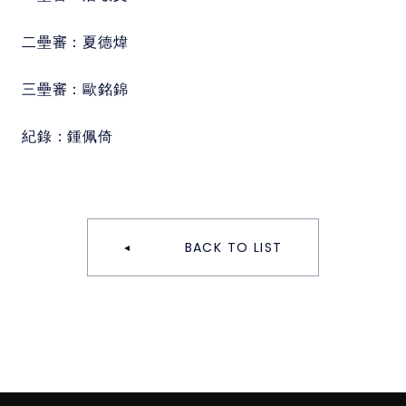
二壘審：
夏德煒
三壘審：
歐銘錦
紀錄：
鍾佩倚
BACK TO LIST