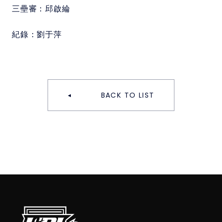
三壘審：
邱啟綸
紀錄：
劉于萍
BACK TO LIST