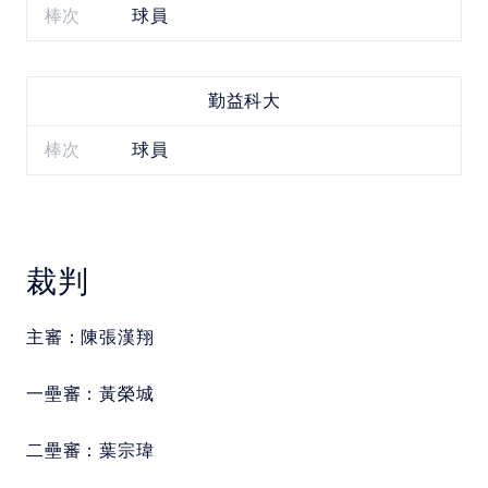
棒次
球員
勤益科大
棒次
球員
裁判
主審：
陳張漢翔
一壘審：
黃榮城
二壘審：
葉宗瑋